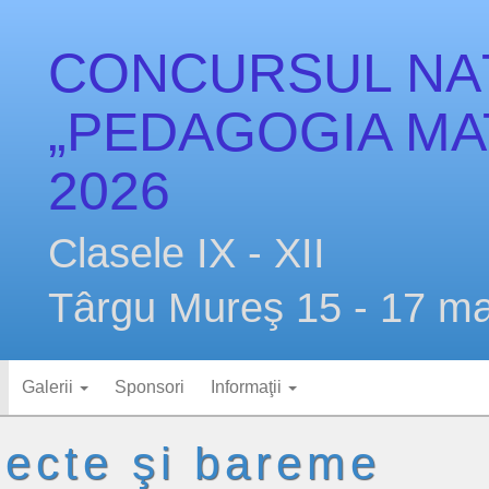
CONCURSUL NA
„PEDAGOGIA MAT
2026
Clasele IX - XII
Târgu Mureş 15 - 17 ma
Galerii
Sponsori
Informaţii
iecte şi bareme