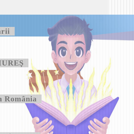
ării
n MUREŞ
din România