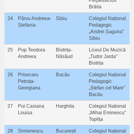
Perpessicius”
Brăila
24
Pârvu Andreea-
Sibiu
Colegiul Național
Ștefania
Pedagogic
„Andrei Șaguna”
Sibiu
25
Pop Teodora
Bistrița-
Liceul De Muzică
Andreea
Năsăud
„Tudor Jarda”
Bistrița
26
Prisecaru
Bacău
Colegiul Național
Petruța-
Pedagogic
Georgiana
„Ștefan cel Mare”
Bacău
27
Pui Casiana
Harghita
Colegiul Național
Louisa
„Mihai Eminescu”
Toplița
28
Simionescu
București
Colegiul Național