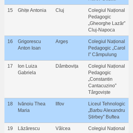
15
Ghițe Antonia
Cluj
Colegiul Național
Pedagogic
„Gheorghe Lazăr”
Cluj-Napoca
16
Grigorescu
Argeș
Colegiul Național
Anton Ioan
Pedagogic „Carol
I” Câmpulung
17
Ion Luiza
Dâmbovița
Colegiul Național
Gabriela
Pedagogic
„Constantin
Cantacuzino”
Târgoviște
18
Ivănoiu Thea
Ilfov
Liceul Tehnologic
Maria
„Barbu Alexandru
Știrbey” Buftea
19
Lăzărescu
Vâlcea
Colegiul Național