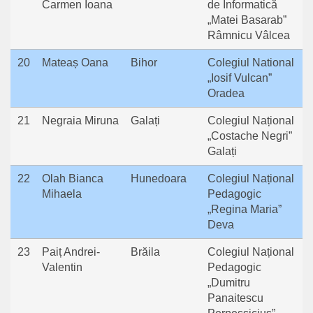
Carmen Ioana
de Informatică
„Matei Basarab”
Râmnicu Vâlcea
20
Mateaș Oana
Bihor
Colegiul National
„Iosif Vulcan”
Oradea
21
Negraia Miruna
Galați
Colegiul Național
„Costache Negri”
Galați
22
Olah Bianca
Hunedoara
Colegiul Național
Mihaela
Pedagogic
„Regina Maria”
Deva
23
Paiț Andrei-
Brăila
Colegiul Național
Valentin
Pedagogic
„Dumitru
Panaitescu