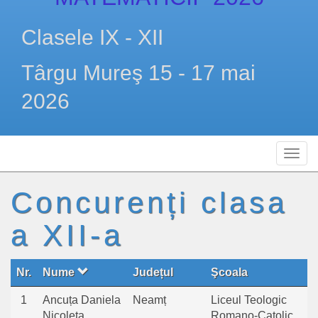
Clasele IX - XII
Târgu Mureş 15 - 17 mai
2026
Concurenți clasa
a XII-a
Nr.
Nume
Județul
Şcoala
1
Ancuța Daniela
Neamț
Liceul Teologic
Nicoleta
Romano-Catolic