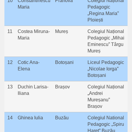
10
Constantinescu
Prahova
Colegiul Național
Maria
Pedagogic
„Regina Maria”
Ploiești
11
Costea Miruna-
Mureș
Colegiul Național
Maria
Pedagogic „Mihai
Eminescu” Târgu
Mureș
12
Cotic Ana-
Botoșani
Liceul Pedagogic
Elena
„Nicolae Iorga”
Botoșani
13
Duchin Larisa-
Brașov
Colegiul Național
Iliana
„Andrei
Mureșanu”
Brașov
14
Ghinea Iulia
Buzău
Colegiul National
Pedagogic „Spiru
Haret” Buzău