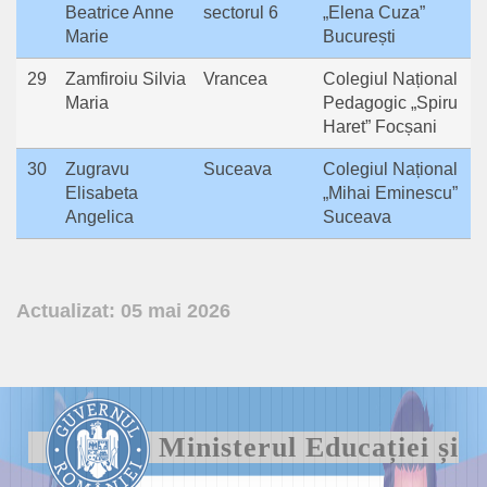
Beatrice Anne
sectorul 6
„Elena Cuza”
Marie
București
29
Zamfiroiu Silvia
Vrancea
Colegiul Național
Maria
Pedagogic „Spiru
Haret” Focșani
30
Zugravu
Suceava
Colegiul Național
Elisabeta
„Mihai Eminescu”
Angelica
Suceava
Actualizat: 05 mai 2026
Ministerul Educației și