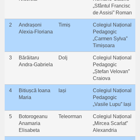
„Sfântul Francisc
de Assisi” Roman
2
Andrașoni
Timiș
Colegiul Național
Alexia-Floriana
Pedagogic
„Carmen Sylva”
Timișoara
3
Bărăitaru
Dolj
Colegiul Național
Andra-Gabriela
Pedagogic
„Ștefan Velovan”
Craiova
4
Bitiușcă Ioana
Iași
Colegiul Național
Maria
Pedagogic
„Vasile Lupu” Iași
5
Botorogeanu
Teleorman
Colegiul Național
Anamaria
„Mircea Scarlat”
Elisabeta
Alexandria