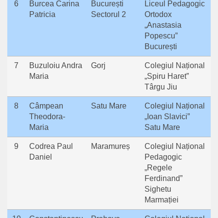
6
Burcea Carina
București
Liceul Pedagogic
Patricia
Sectorul 2
Ortodox
„Anastasia
Popescu”
București
7
Buzuloiu Andra
Gorj
Colegiul Național
Maria
„Spiru Haret”
Târgu Jiu
8
Câmpean
Satu Mare
Colegiul Național
Theodora-
„Ioan Slavici”
Maria
Satu Mare
9
Codrea Paul
Maramureș
Colegiul Național
Daniel
Pedagogic
„Regele
Ferdinand”
Sighetu
Marmației