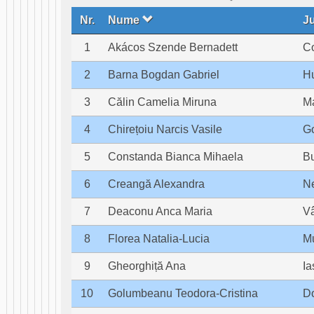
Nr.
Nume
J
1
Akácos Szende Bernadett
C
2
Barna Bogdan Gabriel
H
3
Călin Camelia Miruna
M
4
Chirețoiu Narcis Vasile
Go
5
Constanda Bianca Mihaela
Bu
6
Creangă Alexandra
N
7
Deaconu Anca Maria
V
8
Florea Natalia-Lucia
M
9
Gheorghiță Ana
Ia
10
Golumbeanu Teodora-Cristina
Do