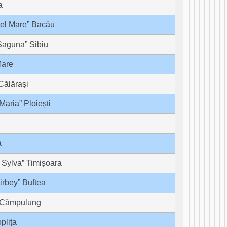
a
cel Mare” Bacău
Șaguna” Sibiu
Mare
Călărași
aria” Ploiești
a
 Sylva” Timișoara
irbey” Buftea
” Câmpulung
plița