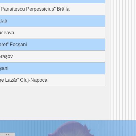
 Panaitescu Perpessicius” Brăila
lați
Suceava
aret” Focșani
Brașov
șani
he Lazăr” Cluj-Napoca