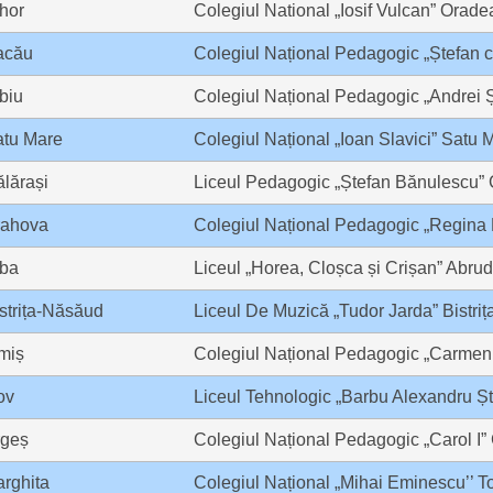
hor
Colegiul National „Iosif Vulcan” Orade
acău
Colegiul Național Pedagogic „Ștefan 
biu
Colegiul Național Pedagogic „Andrei 
atu Mare
Colegiul Național „Ioan Slavici” Satu 
lărași
Liceul Pedagogic „Ștefan Bănulescu” 
rahova
Colegiul Național Pedagogic „Regina M
lba
Liceul „Horea, Cloșca și Crișan” Abrud
strița-Năsăud
Liceul De Muzică „Tudor Jarda” Bistriț
miș
Colegiul Național Pedagogic „Carmen
fov
Liceul Tehnologic „Barbu Alexandru Șt
rgeș
Colegiul Național Pedagogic „Carol I
rghita
Colegiul Național „Mihai Eminescu’’ To