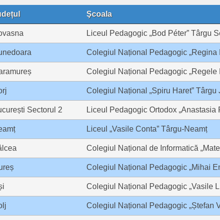
udețul
Şcoala
ovasna
Liceul Pedagogic „Bod Péter” Târgu 
unedoara
Colegiul Național Pedagogic „Regina
aramureș
Colegiul Național Pedagogic „Regele 
rj
Colegiul Național „Spiru Haret” Târgu 
curești Sectorul 2
Liceul Pedagogic Ortodox „Anastasia 
eamț
Liceul „Vasile Conta” Târgu-Neamț
âlcea
Colegiul Național de Informatică „Ma
ureș
Colegiul Național Pedagogic „Mihai 
și
Colegiul Național Pedagogic „Vasile L
lj
Colegiul Național Pedagogic „Ștefan 