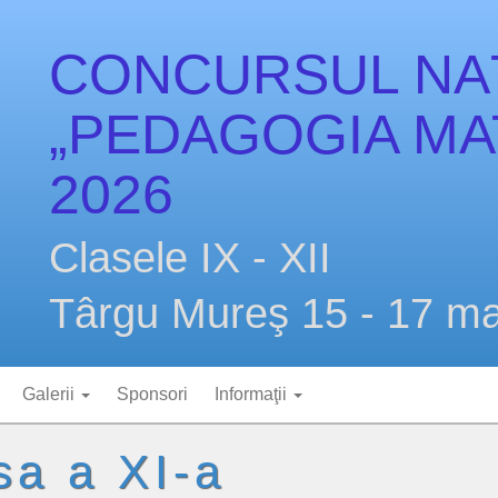
CONCURSUL NA
„PEDAGOGIA MAT
2026
Clasele IX - XII
Târgu Mureş 15 - 17 ma
Galerii
Sponsori
Informaţii
sa a XI-a