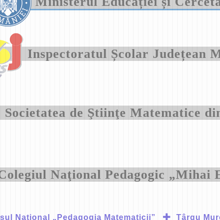
Ministerul Educației și Cercet
Inspectoratul Școlar Județea
Societatea de Ştiinţe Matematice 
Colegiul Naţional Pedagogic „Mihai
ul Național „Pedagogia Matematicii”
Târgu Mur