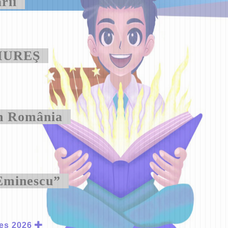
ării
n MUREŞ
din România
 Eminescu”
eş 2026