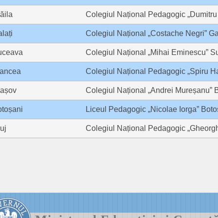
ăila
Colegiul Național Pedagogic „Dumitru
lați
Colegiul Național „Costache Negri” Ga
uceava
Colegiul Național „Mihai Eminescu” 
rancea
Colegiul Național Pedagogic „Spiru H
rașov
Colegiul Național „Andrei Mureșanu” 
toșani
Liceul Pedagogic „Nicolae Iorga” Boto
uj
Colegiul Național Pedagogic „Gheorg