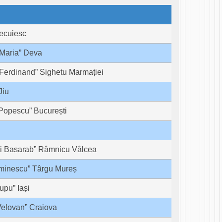
Secuiesc
 Maria” Deva
Ferdinand” Sighetu Marmației
Jiu
Popescu” București
tei Basarab” Râmnicu Vâlcea
Eminescu” Târgu Mureș
upu” Iași
Velovan” Craiova