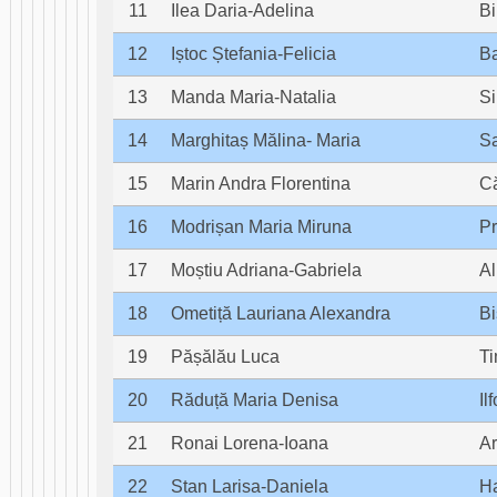
11
Ilea Daria-Adelina
Bi
12
Iștoc Ștefania-Felicia
B
13
Manda Maria-Natalia
Si
14
Marghitaș Mălina- Maria
S
15
Marin Andra Florentina
Că
16
Modrișan Maria Miruna
P
17
Moștiu Adriana-Gabriela
A
18
Ometiță Lauriana Alexandra
Bi
19
Pășălău Luca
Ti
20
Răduță Maria Denisa
Il
21
Ronai Lorena-Ioana
A
22
Stan Larisa-Daniela
Ha