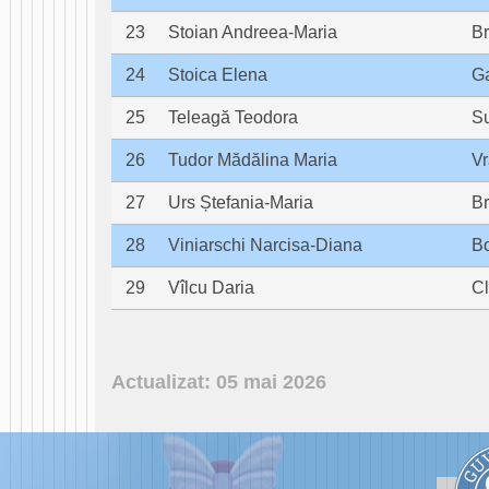
23
Stoian Andreea-Maria
Br
24
Stoica Elena
Ga
25
Teleagă Teodora
S
26
Tudor Mădălina Maria
V
27
Urs Ștefania-Maria
B
28
Viniarschi Narcisa-Diana
Bo
29
Vîlcu Daria
Cl
Actualizat: 05 mai 2026