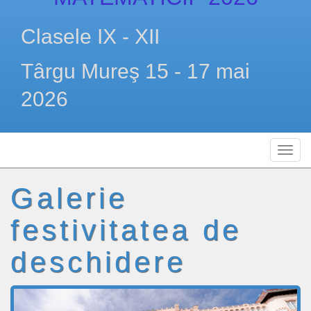
Clasele IX - XII
Târgu Mureş 15 - 17 mai
2026
Galerie
festivitatea de
deschidere