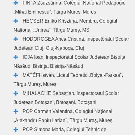
FINTA Zsuzsánna, Colegiul Național Pedagogic
„Mihai Eminescu”, Târgu Mureș, Mureș
HECSER Enikő Krisztina, Membru, Colegiul
Național „Unirea”, Târgu Mureș, MS
HODOROGEA Anca Cristina, Inspectoratul Școlar
Județean Cluj, Cluj-Napoca, Cluj
IOJA Ioan, Inspectoratul Școlar Județean Bistrița
Năsăud, Bistrița, Bistrița-Năsăud
MATÉFI István, Liceul Teoretic „Bolyai-Farkas",
Târgu Mureș, Mureș
MIHALACHE Sebastian, Inspectoratul Școlar
Județean Botoșani, Botoșani, Botoșani
POP Carmen Valentina, Colegiul Național
„Alexandru Papiu Ilarian", Târgu Mureș, Mureș
POP Simona Maria, Colegiul Tehnic de