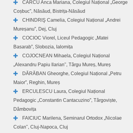
CARCU Anca Mariana, Colegiul Național „George
Coșbuc”, Năsăud, Bistrița-Năsăud
CHINDRIŞ Camelia, Colegiul Național „Andrei
Mureșanu”, Dej, Cluj
COCIOC Viorel, Liceul Pedagogic „Matei
Basarab”, Slobozia, Ialomița
COJOCNEAN Mihaela, Colegiul Național
„Alexandru Papiu Ilarian", Târgu Mureș, Mureș
DĂRĂBAN Gheorghe, Colegiul Național „Petru
Maior”, Reghin, Mureș
ERCULESCU Laura, Colegiul Național
Pedagogic „Constantin Cantacuzino”, Târgoviște,
Dâmbovița
FAICIUC Marilena, Seminarul Ortodox „Nicolae
Colan", Cluj-Napoca, Cluj