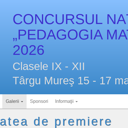
CONCURSUL NA
„PEDAGOGIA MAT
2026
Clasele IX - XII
Târgu Mureş 15 - 17 ma
Galerii
Sponsori
Informaţii
itatea de premiere