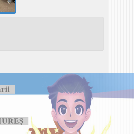
ării
n MUREŞ