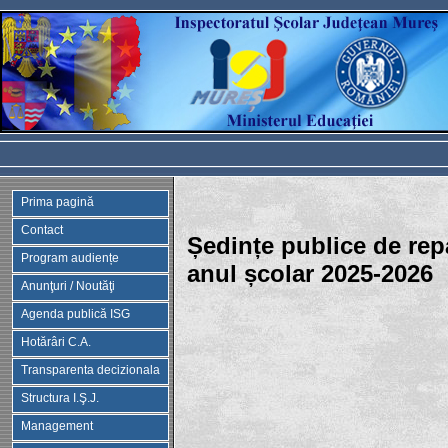
Prima pagină
Contact
Ședințe publice de repa
Program audiențe
anul școlar 2025-2026
Anunţuri / Noutăţi
Agenda publică ISG
Hotărâri C.A.
Transparenta decizionala
Structura I.Ş.J.
Management