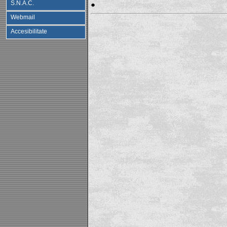
S.N.A.C.
●
Webmail
Accesibilitate