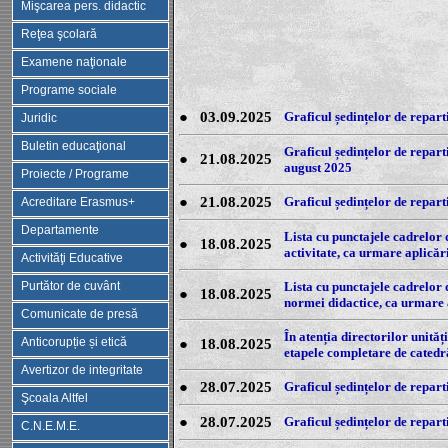
Mişcarea pers. didactic
Reţea şcolară
Examene naţionale
Programe sociale
●
03.09.2025
Graficul ședințelor de repart
Juridic
Buletin educaţional
Graficul ședințelor de repart
●
21.08.2025
august 2025
Proiecte / Programe
●
21.08.2025
Graficul ședințelor de repar
Acreditare Erasmus+
Departamente
Lista cu punctajele cadrelor 
●
18.08.2025
activitate, ca urmare aplică
Activităţi Educative
Purtător de cuvânt
Lista cu punctajele cadrelor 
●
18.08.2025
normei didactice, ca urmare
Comunicate de presă
În atenția directorilor unităț
Anticorupție și etică
●
18.08.2025
etapele completare de catedr
Avertizor de integritate
●
28.07.2025
Graficul ședințelor de repart
Şcoala Altfel
●
28.07.2025
Graficul ședințelor de repart
C.N.E.M.E.