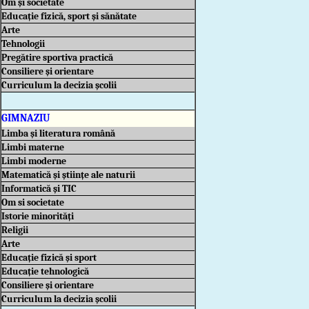
Om și societate
Educație fizică, sport și sănătate
Arte
Tehnologii
Pregătire sportiva practică
Consiliere și orientare
Curriculum la decizia școlii
GIMNAZIU
Limba și literatura română
Limbi materne
Limbi moderne
Matematică și științe ale naturii
Informatică și TIC
Om si societate
Istorie minorități
Religii
Arte
Educație fizică și sport
Educație tehnologică
Consiliere și orientare
Curriculum la decizia școlii