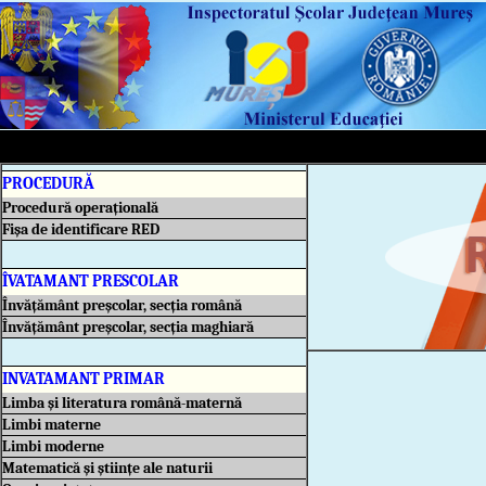
PROCEDURĂ
Procedură operațională
Fișa de identificare RED
ÎVATAMANT PRESCOLAR
Învățământ preșcolar, secția română
Învățământ preșcolar, secția maghiară
INVATAMANT PRIMAR
Limba și literatura română-maternă
Limbi materne
Limbi moderne
Matematică și științe ale naturii