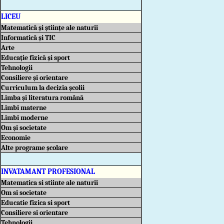
LICEU
Matematică și științe ale naturii
Informatică și TIC
Arte
Educație fizică și sport
Tehnologii
Consiliere și orientare
Curriculum la decizia școlii
Limba și literatura română
Limbi materne
Limbi moderne
Om și societate
Economie
Alte programe școlare
INVATAMANT PROFESIONAL
Matematica si stiinte ale naturii
Om si societate
Educatie fizica si sport
Consiliere si orientare
Tehnologii