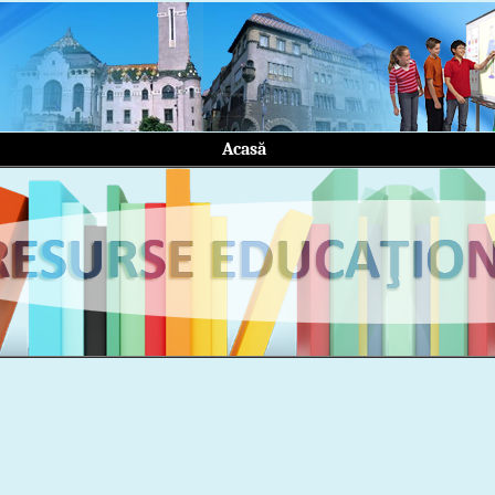
Acasă
||