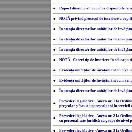
●
Raport dinamic al locurilor disponibile la 
●
NOTĂ privind procesul de înscriere a copiilo
●
În atenția directorilor unităților de învățăm
●
În atenția directorilor unităților de învăță
●
În atenția directorilor unităților de învăță
●
NOTĂ - Cereri tip de înscriere în educația ti
●
Evidența unităților de învățământ cu nivel 
●
Evidența unităților de învățământ cu nivel 
●
În atenția directorilor unităților de învăță
Prevederi legislative - Anexa nr. 1 la Ordin
●
preșcolar și/sau antepreșcolar și în servic
Prevederi legislative - Anexa nr. 2 la Ordin
●
cu personalitate juridică cu grupe de nivel 
●
Prevederi legislative - Anexa nr. 3 la Ordi