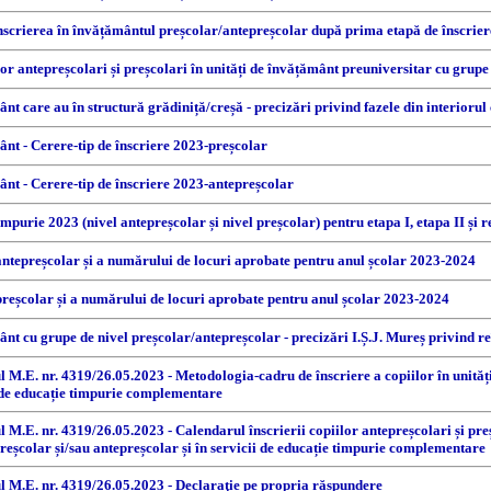
înscrierea în învățământul preșcolar/antepreșcolar după prima etapă de înscrie
r antepreșcolari și preșcolari în unități de învățământ preuniversitar cu grupe
ânt care au în structură grădiniță/creșă - precizări privind fazele din interiorul
mânt - Cerere-tip de înscriere 2023-preșcolar
mânt - Cerere-tip de înscriere 2023-antepreșcolar
mpurie 2023 (nivel antepreșcolar și nivel preșcolar) pentru etapa I, etapa II și r
antepreșcolar și a numărului de locuri aprobate pentru anul școlar 2023-2024
preșcolar și a numărului de locuri aprobate pentru anul școlar 2023-2024
mânt cu grupe de nivel preșcolar/antepreșcolar - precizări I.Ș.J. Mureș privind 
ul M.E. nr. 4319/26.05.2023 - Metodologia-cadru de înscriere a copiilor în unităț
ii de educație timpurie complementare
ul M.E. nr. 4319/26.05.2023 - Calendarul înscrierii copiilor antepreșcolari și pr
preșcolar și/sau antepreșcolar și în servicii de educație timpurie complementare
nul M.E. nr. 4319/26.05.2023 - Declaraţie pe propria răspundere