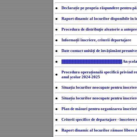
●
Declarație pe propria răspundere pentru pă
●
Raport dinamic al locurilor disponibile în î
●
Procedura de distribuţie aleatorie a antepre
●
Informații înscriere, criterii departajare
●
Date contact unități de învățământ preunive
●
▓▓▓▓▓▓▓▓▓▓▓▓▓▓▓▓▓▓▓▓▓▓ An școl
Procedura operațională specifică privind rep
●
anul școlar 2024-2025
●
Situația locurilor neocupate pentru înscrie
●
Situația locurilor neocupate pentru înscrier
●
Plan de măsuri pentru organizarea înscrieri
●
Criterii specifice de departajare - înscriere
●
Raport dinamic al locurilor rămase libere 