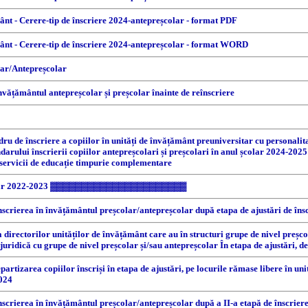
mânt - Cerere-tip de înscriere 2024-antepreșcolar - format PDF
ământ - Cerere-tip de înscriere 2024-antepreșcolar - format WORD
r/Antepreșcolar
nvățământul antepreșcolar și preșcolar înainte de reînscriere
e înscriere a copiilor în unități de învățământ preuniversitar cu personalitate 
rului înscrierii copiilor antepreșcolari și preșcolari în anul școlar 2024-2025
n servicii de educație timpurie complementare
ar 2022-2023 ▓▓▓▓▓▓▓▓▓▓▓▓▓▓▓▓▓▓▓▓▓▓
înscrierea în învățământul preșcolar/antepreșcolar după etapa de ajustări de în
 a directorilor unităților de învățământ care au în structuri grupe de nivel preșc
uridică cu grupe de nivel preșcolar și/sau antepreșcolar În etapa de ajustări, de
artizarea copiilor înscriși în etapa de ajustări, pe locurile rămase libere în un
2024
înscrierea în învățământul preșcolar/antepreșcolar după a II-a etapă de înscrie