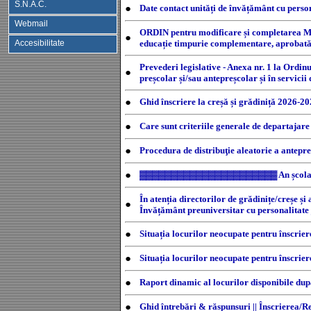
S.N.A.C.
●
Date contact unități de învățământ cu person
Webmail
ORDIN pentru modificare și completarea Metod
●
Accesibilitate
educație timpurie complementare, aprobată 
Prevederi legislative - Anexa nr. 1 la Ordin
●
preșcolar și/sau antepreșcolar și în servic
●
Ghid înscriere la creșă și grădiniță 2026-20
●
Care sunt criteriile generale de departajar
●
Procedura de distribuţie aleatorie a antepre
●
▓▓▓▓▓▓▓▓▓▓▓▓▓▓▓▓▓▓▓▓▓▓ An școl
În atenția directorilor de grădinițe/creșe și
●
Învățământ preuniversitar cu personalitate 
●
Situația locurilor neocupate pentru înscrie
●
Situația locurilor neocupate pentru înscrie
●
Raport dinamic al locurilor disponibile dup
●
Ghid întrebări & răspunsuri || Înscrierea/Re