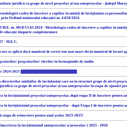
alitate juridică cu grupe de nivel preșcolar și/sau antepreșcolar - județul Mureș
ologiei-cadru de înscriere a copiilor în unități de învățământ cu personalitate 
prin Ordinul ministrului educației nr. 4.018/2024
ul M.E. nr. 4018/15.03.2024 - Metodologia-cadru de înscriere a copiilor în unităț
ii de educație timpurie complementare
27 - M.E.C.
e care se aplică dacă numărul de cereri este mai mare decât numărul de locuri a
şcolarilor/ preşcolarilor/ elevilor în formaţiunile de studiu
ar 2024-2025 ▓▓▓▓▓▓▓▓▓▓▓▓▓▓▓▓▓▓▓▓▓▓
 a directorilor unităților de învățământ care au în structuri grupe de nivel preșc
juridică cu grupe de nivel preșcolar și/sau antepreșcolar în etapa de ajustări p
rea în învățământul preșcolar/antepreșcolar, după etapa II de înscriere pentru a
rea în învățământul preșcolar/antepreșcolar - după Etapa I de înscriere pentru 
ă etapa de reînscriere pentru anul școlar 2025-2025!
înscrierea în învățământul antepreșcolar și preșcolar || 2025 - 2026