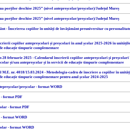
ua porților deschise 2025” (nivel antepreșcolar/preșcolar)/Județul Mureș
ua porților deschise 2025” (nivel antepreșcolar/preșcolar)/Județul Mureș
mânt - Înscrierea copiilor în unități de învățământ preuniversitar cu personalitat
erii copiilor antepreșcolari și preșcolari în anul școlar 2025-2026 în unitățile
ii de educație timpurie complementare
in 28 februarie 2025 - Calendarul înscrierii copiilor antepreșcolari și preșcolar
școlar și/sau antepreșcolar și în servicii de educație timpurie complementare
ul M.E. nr. 4018/15.03.2024 - Metodologia-cadru de înscriere a copiilor în unităț
ii de educație timpurie complementare pentru anul școlar 2024-2025
ntepreșcolar/preșcolar - format WORD
r - format PDF
colar - format PDF
ar - format WORD
școlar - format WORD