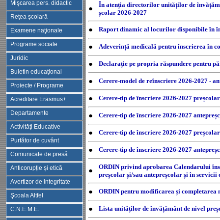
Mişcarea pers. didactic
În atenția directorilor unităților de învăță
●
școlar 2026-2027
Reţea şcolară
●
Raport dinamic al locurilor disponibile în 
Examene naţionale
Programe sociale
●
Adeverință medicală pentru înscrierea în co
Juridic
●
Declarație pe propria răspundere pentru pă
Buletin educaţional
●
Cerere-model de reînscriere 2026-2027 - a
Proiecte / Programe
●
Cerere-tip de înscriere 2026-2027 preșcola
Acreditare Erasmus+
Departamente
●
Cerere-tip de înscriere 2026-2027 antepreș
Activităţi Educative
●
Cerere-tip de înscriere 2026-2027 preșcol
Purtător de cuvânt
●
Cerere-tip de înscriere 2026-2027 antepre
Comunicate de presă
ORDIN privind aprobarea Calendarului înscri
Anticorupție și etică
●
preșcolar și/sau antepreșcolar și în servic
Avertizor de integritate
●
ORDIN pentru modificarea și completarea m
Şcoala Altfel
●
Lista unităților de învățământ de nivel pre
C.N.E.M.E.