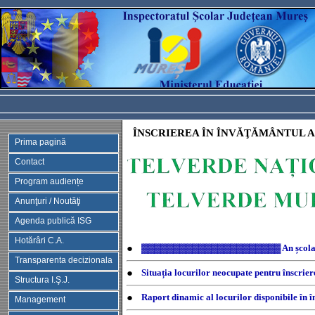
ÎNSCRIEREA ÎN ÎNVĂŢĂMÂNTUL
Prima pagină
Contact
Program audiențe
Anunţuri / Noutăţi
Agenda publică ISG
Hotărâri C.A.
●
▓▓▓▓▓▓▓▓▓▓▓▓▓▓▓▓▓▓▓▓▓▓ An școl
Transparenta decizionala
●
Situația locurilor neocupate pentru înscrie
Structura I.Ş.J.
●
Raport dinamic al locurilor disponibile în 
Management