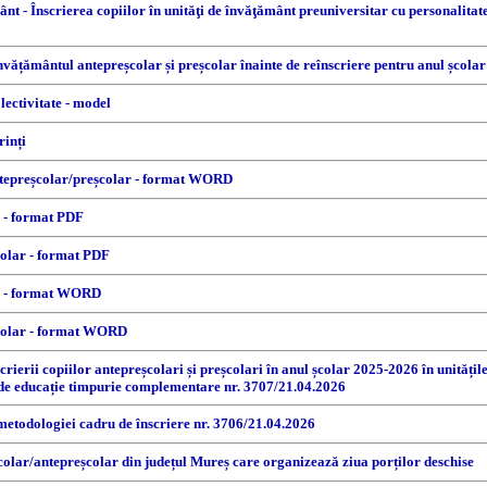
mânt - Înscrierea copiilor în unităţi de învăţământ preuniversitar cu personalitat
învățământul antepreșcolar și preșcolar înainte de reînscriere pentru anul școla
lectivitate - model
rinți
ntepreșcolar/preșcolar - format WORD
r - format PDF
colar - format PDF
ar - format WORD
școlar - format WORD
erii copiilor antepreșcolari și preșcolari în anul școlar 2025-2026 în unitățile
ii de educație timpurie complementare nr. 3707/21.04.2026
etodologiei cadru de înscriere nr. 3706/21.04.2026
școlar/antepreșcolar din județul Mureș care organizează ziua porților deschise