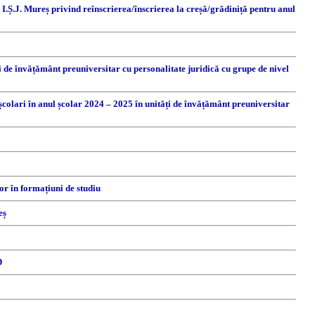
 I.Ș.J. Mureș privind reînscrierea/înscrierea la creșă/grădiniță pentru anul
i de învățământ preuniversitar cu personalitate juridică cu grupe de nivel
eșcolari în anul școlar 2024 – 2025 în unități de învățământ preuniversitar
or în formațiuni de studiu
eș
D