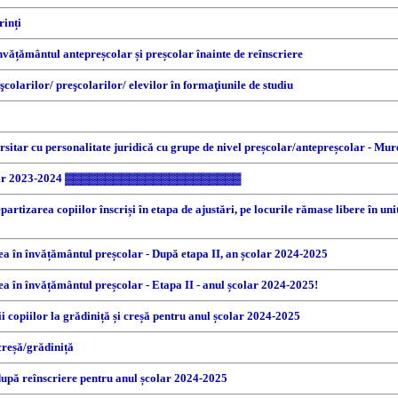
rinți
nvățământul antepreșcolar și preșcolar înainte de reînscriere
şcolarilor/ preşcolarilor/ elevilor în formaţiunile de studiu
rsitar cu personalitate juridică cu grupe de nivel preșcolar/antepreșcolar - Mur
ar 2023-2024 ▓▓▓▓▓▓▓▓▓▓▓▓▓▓▓▓▓▓▓▓▓▓
artizarea copiilor înscriși în etapa de ajustări, pe locurile rămase libere în uni
rea în învățământul preșcolar - După etapa II, an școlar 2024-2025
ea în învățământul preșcolar - Etapa II - anul școlar 2024-2025!
i copiilor la grădiniță și creșă pentru anul școlar 2024-2025
 creșă/grădiniță
după reînscriere pentru anul școlar 2024-2025