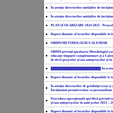
●
În atenția directorilor unităților de învăță
●
În atenția directorilor unităților de învăț
●
PLAN ȘCOLARIZARE 2024-2025 - Preșcola
●
Raport dinamic al locurilor disponibile în î
●
ORDIN/METODOLOGIE/CALENDAR
ORDIN privind aprobarea Metodologiei-cadru d
●
educație timpurie complementare și a Calenda
de nivel preșcolar și/sau antepreșcolar și î
●
▓▓▓▓▓▓▓▓▓▓▓▓▓▓▓▓▓▓▓▓▓▓ An școl
●
Raport dinamic al locurilor disponibile la 
În atenția directorilor de grădinițe/creșe și
●
Învățământ preuniversitar cu personalitate j
Procedura operațională specifică privind rep
●
și/sau antepreșcolar în anul școlar 2023 – 
●
Raport dinamic al locurilor disponibile la 