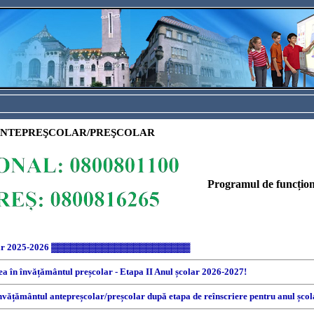
 ANTEPREŞCOLAR/PREŞCOLAR
Programul de funcționa
ar 2025-2026 ▓▓▓▓▓▓▓▓▓▓▓▓▓▓▓▓▓▓▓▓▓▓
rea în învățământul preșcolar - Etapa II Anul școlar 2026-2027!
învățământul antepreșcolar/preșcolar după etapa de reînscriere pentru anul șco