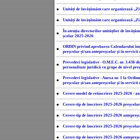
●
Unități de învățământ care organizează ,,Zi
●
Unități de învățământ care organizează ,,Zi
În atenția directorilor unităților de învăță
●
școlar 2025-2026
ORDIN privind aprobarea Calendarului înscri
●
preșcolar și/sau antepreșcolar și în servic
Prevederi legislative - O.M.E.C. nr. 3.436 d
●
personalitate juridică cu grupe de nivel pre
Prevederi legislative - Anexa nr. 1 la Ordin
●
preșcolar și/sau antepreșcolar și în servic
●
Cerere-model de reînscriere 2025-2026 - a
●
Cerere-tip de înscriere 2025-2026 preșcola
●
Cerere-tip de înscriere 2025-2026 antepreș
●
Cerere-tip de înscriere 2025-2026 preșcol
●
Cerere-tip de înscriere 2025-2026 antepre