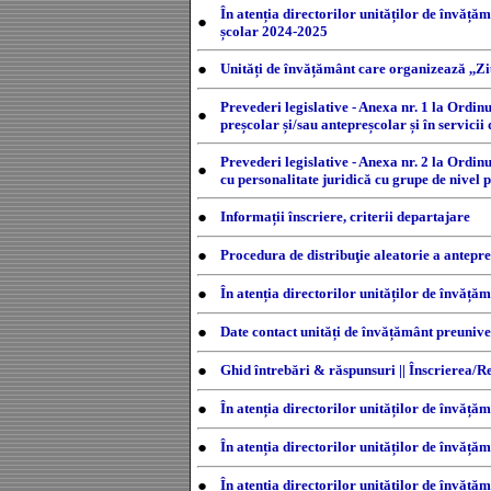
În atenția directorilor unităților de învăță
●
școlar 2024-2025
●
Unități de învățământ care organizează ,,Zi
Prevederi legislative - Anexa nr. 1 la Ordin
●
preșcolar și/sau antepreșcolar și în servic
Prevederi legislative - Anexa nr. 2 la Ordin
●
cu personalitate juridică cu grupe de nivel 
●
Informații înscriere, criterii departajare
●
Procedura de distribuţie aleatorie a antepre
●
În atenția directorilor unităților de învăță
●
Date contact unități de învățământ preunive
●
Ghid întrebări & răspunsuri || Înscrierea/Re
●
În atenția directorilor unităților de învă
●
În atenția directorilor unităților de învăță
●
În atenția directorilor unităților de învăț