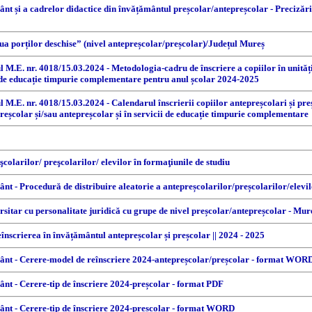
mânt și a cadrelor didactice din învățământul preșcolar/antepreșcolar - Precizări
ua porților deschise” (nivel antepreșcolar/preșcolar)/Județul Mureș
ul M.E. nr. 4018/15.03.2024 - Metodologia-cadru de înscriere a copiilor în unităț
ii de educație timpurie complementare pentru anul școlar 2024-2025
ul M.E. nr. 4018/15.03.2024 - Calendarul înscrierii copiilor antepreșcolari și pr
preșcolar și/sau antepreșcolar și în servicii de educație timpurie complementare
şcolarilor/ preşcolarilor/ elevilor în formaţiunile de studiu
mânt - Procedură de distribuire aleatorie a antepreșcolarilor/preșcolarilor/elevil
rsitar cu personalitate juridică cu grupe de nivel preșcolar/antepreșcolar - Mur
înscrierea în învățământul antepreșcolar și preșcolar || 2024 - 2025
țământ - Cerere-model de reînscriere 2024-antepreșcolar/preșcolar - format WOR
mânt - Cerere-tip de înscriere 2024-preșcolar - format PDF
ământ - Cerere-tip de înscriere 2024-preșcolar - format WORD