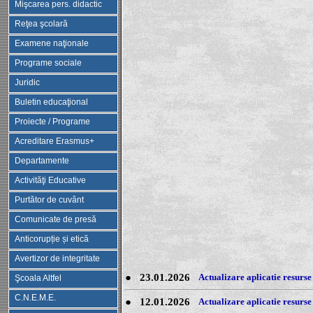
Mişcarea pers. didactic
Reţea şcolară
Examene naţionale
Programe sociale
Juridic
Buletin educaţional
Proiecte / Programe
Acreditare Erasmus+
Departamente
Activităţi Educative
Purtător de cuvânt
Comunicate de presă
Anticorupție și etică
Avertizor de integritate
●
23.01.2026
Actualizare aplicatie resurse
Şcoala Altfel
C.N.E.M.E.
●
12.01.2026
Actualizare aplicatie resurse