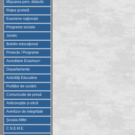
Mişcarea pers. didactic
Reţea şcolară
Examene naţionale
Programe sociale
Juridic
Buletin educaţional
Proiecte / Programe
Acreditare Erasmus+
Departamente
Activităţi Educative
Purtător de cuvânt
Comunicate de presă
Anticorupție și etică
Avertizor de integritate
Şcoala Altfel
C.N.E.M.E.