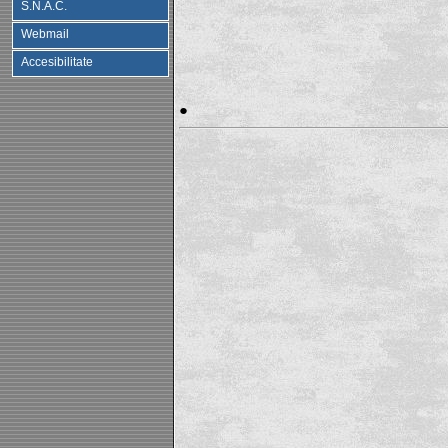
S.N.A.C.
Webmail
Accesibilitate
●