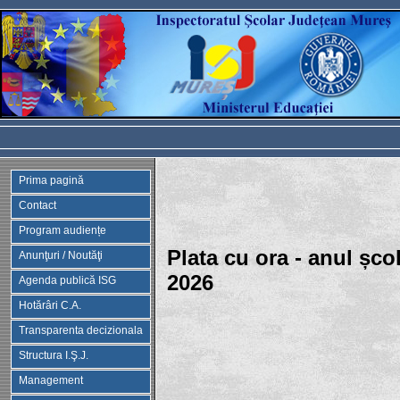
Prima pagină
Contact
Program audiențe
Plata cu ora - anul șco
Anunţuri / Noutăţi
2026
Agenda publică ISG
Hotărâri C.A.
Transparenta decizionala
Structura I.Ş.J.
Management