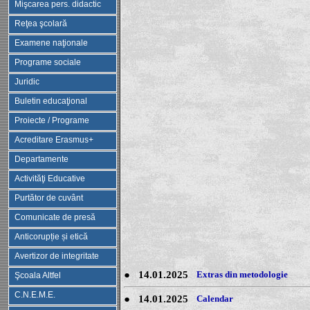
Mişcarea pers. didactic
Reţea şcolară
Examene naţionale
Programe sociale
Juridic
Buletin educaţional
Proiecte / Programe
Acreditare Erasmus+
Departamente
Activităţi Educative
Purtător de cuvânt
Comunicate de presă
Anticorupție și etică
Avertizor de integritate
●
14.01.2025
Extras din metodologie
Şcoala Altfel
C.N.E.M.E.
●
14.01.2025
Calendar