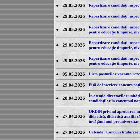
●
29.05.2026
Repartizare candidați inspecț
●
29.05.2026
Repartizare candidați inspecț
Repartizare candidați inspecț
●
29.05.2026
pentru educație timpurie, ni
Repartizare candidați inspecț
●
29.05.2026
pentru educație timpurie, ni
Repartizare candidați inspecț
●
29.05.2026
pentru educație timpurie, ni
●
05.05.2026
Lista posturilor vacante-reze
●
29.04.2026
Fișă de înscriere concurs naț
În atenția directorilor unităț
●
28.04.2026
candidaților la concursul naț
ORDIN privind aprobarea mod
●
27.04.2026
didactică, didactică auxiliar
învățământul preuniversitar
●
27.04.2026
Calendar Concurs titulariza