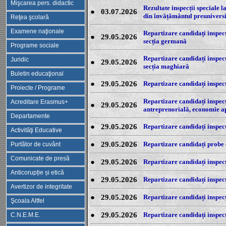
Mişcarea pers. didactic
Rezultate inspecții speciale 
●
03.07.2026
din învățământul preunivers
Reţea şcolară
Examene naţionale
Repartizare candidați inspecț
●
29.05.2026
secția germană
Programe sociale
Repartizare candidați inspecț
Juridic
●
29.05.2026
secția maghiară
Buletin educaţional
●
29.05.2026
Repartizare candidați inspecț
Proiecte / Programe
Repartizare candidați inspecț
Acreditare Erasmus+
●
29.05.2026
antreprenorială, economie ap
Departamente
●
29.05.2026
Repartizare candidați inspecț
Activităţi Educative
●
29.05.2026
Repartizare candidați probe o
Purtător de cuvânt
Comunicate de presă
●
29.05.2026
Repartizare candidați inspecți
Anticorupție și etică
●
29.05.2026
Repartizare candidați inspecți
Avertizor de integritate
●
29.05.2026
Repartizare candidați inspecț
Şcoala Altfel
●
29.05.2026
Repartizare candidați inspecț
C.N.E.M.E.