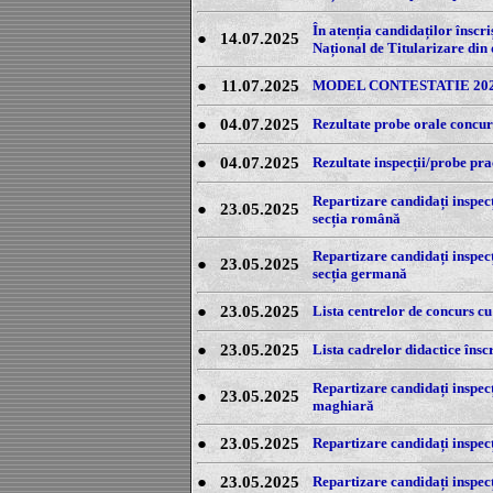
În atenția candidaților înscri
●
14.07.2025
Național de Titularizare din 
●
11.07.2025
MODEL CONTESTATIE 20
●
04.07.2025
Rezultate probe orale concur
●
04.07.2025
Rezultate inspecții/probe pra
Repartizare candidați inspecț
●
23.05.2025
secția română
Repartizare candidați inspecț
●
23.05.2025
secția germană
●
23.05.2025
Lista centrelor de concurs cu
●
23.05.2025
Lista cadrelor didactice însc
Repartizare candidați inspecți
●
23.05.2025
maghiară
●
23.05.2025
Repartizare candidați inspecți
●
23.05.2025
Repartizare candidați inspecți