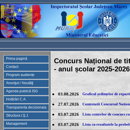
Prima pagină
Concurs Național de tit
Contact
- anul școlar 2025-2026
Program audiențe
Anunţuri / Noutăţi
Agenda publică ISG
●
03.08.2026
Graficul ședințelor de repart
Hotărâri C.A.
●
27.07.2026
Contestatii Concursul Nation
Transparenta decizionala
●
03.07.2026
Lista centrelor de concurs cu
Structura I.Ş.J.
Management
●
03.07.2026
Lista cu rezultatele la probel