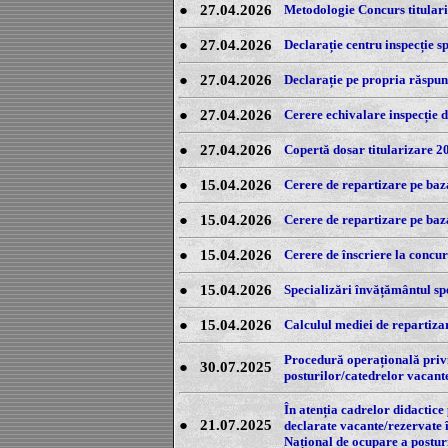
●
27.04.2026
Metodologie Concurs titular
●
27.04.2026
Declarație centru inspecție s
●
27.04.2026
Declarație pe propria răspu
●
27.04.2026
Cerere echivalare inspecție d
●
27.04.2026
Copertă dosar titularizare 2
●
15.04.2026
Cerere de repartizare pe baza
●
15.04.2026
Cerere de repartizare pe baza
●
15.04.2026
Cerere de înscriere la concur
●
15.04.2026
Specializări învățământul spe
●
15.04.2026
Calculul mediei de repartiza
Procedură operațională privi
●
30.07.2025
posturilor/catedrelor vacant
În atenția cadrelor didactice
●
21.07.2025
declarate vacante/rezervate 
Național de ocupare a posturi