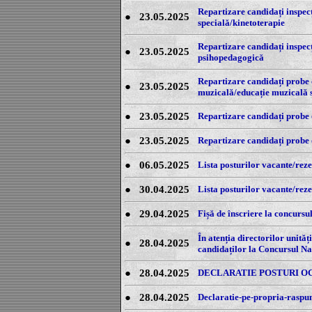
Repartizare candidați inspecț
●
23.05.2025
specială/kinetoterapie
Repartizare candidați inspecți
●
23.05.2025
psihopedagogică
Repartizare candidați probe o
●
23.05.2025
muzicală/educație muzicală s
●
23.05.2025
Repartizare candidați probe o
●
23.05.2025
Repartizare candidați probe o
●
06.05.2025
Lista posturilor vacante/reze
●
30.04.2025
Lista posturilor vacante/reze
●
29.04.2025
Fișă de înscriere la concursu
În atenția directorilor unităț
●
28.04.2025
candidaților la Concursul Na
●
28.04.2025
DECLARATIE POSTURI O
●
28.04.2025
Declaratie-pe-propria-raspu