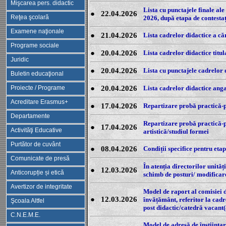
Mişcarea pers. didactic
Lista cu punctajele finale ale
●
22.04.2026
Reţea şcolară
2026, după etapa de contestaț
Examene naţionale
●
21.04.2026
Lista cadrelor didactice a că
Programe sociale
●
20.04.2026
Lista cadrelor didactice titu
Juridic
●
20.04.2026
Lista cu punctajele cadrelor 
Buletin educaţional
Proiecte / Programe
●
20.04.2026
Lista cadrelor didactice anga
Acreditare Erasmus+
●
17.04.2026
Repartizare probă practică-p
Departamente
Repartizare probă practică-p
●
17.04.2026
Activităţi Educative
artistică/studiul formei
Purtător de cuvânt
●
08.04.2026
Condiții specifice pentru eta
Comunicate de presă
În atenția directorilor unită
●
12.03.2026
Anticorupție și etică
schimb de posturi/ modificar
Avertizor de integritate
Model de raport al comisiei de
●
12.03.2026
învățământ, referitor la cadr
Şcoala Altfel
post didactic/catedră vacant(
C.N.E.M.E.
Model de adresă de înștiințar