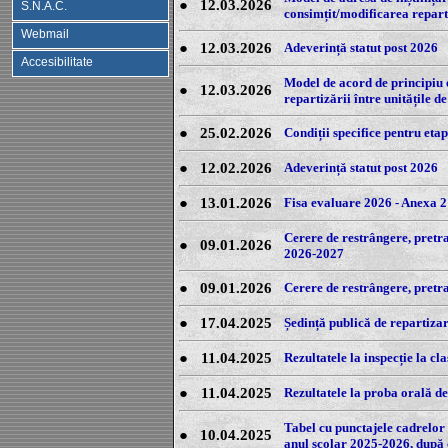
●
12.03.2026
S.N.A.C.
consimțit/modificarea reparti
Webmail
●
12.03.2026
Adeverință statut post 2026
Accesibilitate
Model de acord de principiu 
●
12.03.2026
repartizării între unitățile 
●
25.02.2026
Condiții specifice pentru eta
●
12.02.2026
Adeverință statut post 2026
●
13.01.2026
Fisa evaluare 2026 - Anexa 2
Cerere de restrângere, pretra
●
09.01.2026
2026-2027
●
09.01.2026
Cerere de restrângere, pretr
●
17.04.2025
Ședință publică de repartizar
●
11.04.2025
Rezultatele la inspecție la cl
●
11.04.2025
Rezultatele la proba orală de
Tabel cu punctajele cadrelor 
●
10.04.2025
anul școlar 2025-2026, după 