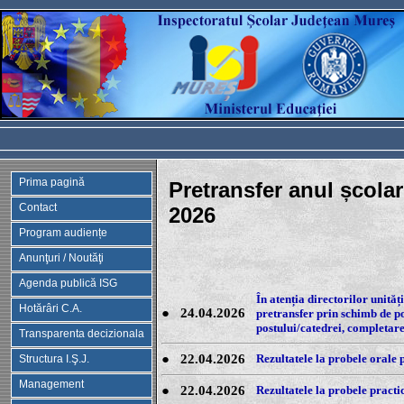
Prima pagină
Pretransfer anul școlar
Contact
2026
Program audiențe
Anunţuri / Noutăţi
Agenda publică ISG
În atenția directorilor unită
Hotărâri C.A.
●
24.04.2026
pretransfer prin schimb de po
postului/catedrei, completar
Transparenta decizionala
●
22.04.2026
Rezultatele la probele orale 
Structura I.Ş.J.
Management
●
22.04.2026
Rezultatele la probele practic