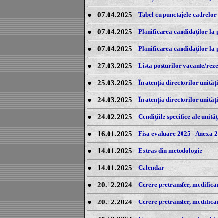
●
07.04.2025
Tabel cu punctajele cadrelor 
●
07.04.2025
Planificarea candidaților la p
●
07.04.2025
Planificarea candidaților la 
●
27.03.2025
Lista posturilor vacante/reze
●
25.03.2025
În atenția directorilor unităț
●
24.03.2025
În atenția directorilor unită
●
24.02.2025
Condițiile specifice ale unit
●
16.01.2025
Fisa evaluare 2025 - Anexa 2
●
14.01.2025
Extras din metodologie
●
14.01.2025
Calendar
●
20.12.2024
Cerere pretransfer, modificar
●
20.12.2024
Cerere pretransfer, modificar