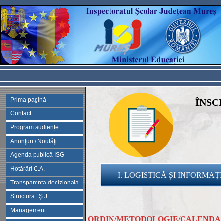
Prima pagină
ÎNSC
Contact
Program audiențe
Anunţuri / Noutăţi
Agenda publică ISG
Hotărâri C.A.
I. LOGISTICĂ ȘI INFORMAȚI
Transparenta decizionala
Structura I.Ş.J.
Management
ORDIN/METODOLOGIE/CALEND