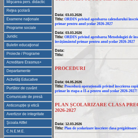
Mişcarea pers. didactic
Reţea şcolară
Data:
03.03.2026
Examene naţionale
Titlu:
ORDIN privind aprobarea calendarului înscrie
primar pentru anul școlar 2026-2027
Programe sociale
Data:
03.03.2026
Juridic
Titlu:
ORDIN privind aprobarea Metodologiei de înscr
învățământul primar pentru anul școlar 2026-2027
Buletin educaţional
Data:
Proiecte / Programe
Titlu:
Acreditare Erasmus+
PROCEDURI
Departamente
Activităţi Educative
Data:
04.05.2026
Titlu:
Procedură operațională privind înscrierea copi
Purtător de cuvânt
primar în etapa a II-a pentru anul școlar 2026-2027!
Comunicate de presă
PLAN ȘCOLARIZARE CLASA PR
Anticorupție și etică
2026-2027
Avertizor de integritate
Şcoala Altfel
Data:
12.03.2026
Titlu:
Plan de școlarizare înscriere clasa pregătitoar
C.N.E.M.E.