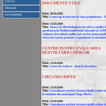
S.N.A.C.
DOCUMENTE UTILE
Webmail
Data:
30.03.2025
Accesibilitate
Titlu:
Cerere-tip de înscriere în clasa pregătitoare – 
Data:
13.03.2026
Titlu:
Anexa 2 la Metodologia de înscriere a copiilor
aprobată prin Ordinul ministrului educației nr. 4.019
evaluarea dezvoltării copiilor care au frecventat grădi
vârsta de 6 ani în perioada 1 septembrie-31 decembri
CENTRE PENTRU EVALUAREA
DEZVOLTĂRII COPIILOR
Data:
13.03.2026
Titlu:
Centre de evaluare - nivel de dezvoltare
CIRCUMSCRIPȚII
Data:
12.03.2025
Titlu:
Centralizator privind circumscripțiile școlare al
învățământ din municipiul Târgu Mureș!
Data:
12.03.2025
Titlu:
Centralizator privind circumscripțiile școlare al