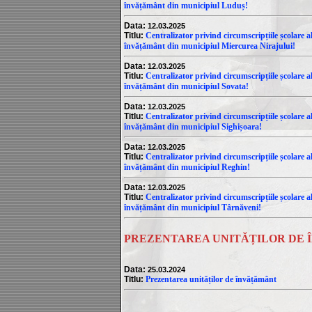
învățământ din municipiul Luduș!
Data:
12.03.2025
Titlu:
Centralizator privind circumscripțiile școlare al
învățământ din municipiul Miercurea Nirajului!
Data:
12.03.2025
Titlu:
Centralizator privind circumscripțiile școlare al
învățământ din municipiul Sovata!
Data:
12.03.2025
Titlu:
Centralizator privind circumscripțiile școlare al
învățământ din municipiul Sighișoara!
Data:
12.03.2025
Titlu:
Centralizator privind circumscripțiile școlare al
învățământ din municipiul Reghin!
Data:
12.03.2025
Titlu:
Centralizator privind circumscripțiile școlare al
învățământ din municipiul Târnăveni!
PREZENTAREA UNITĂȚILOR DE
Data:
25.03.2024
Titlu:
Prezentarea unităților de învățământ